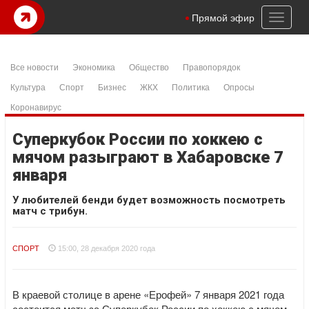
Toggl
Прямой эфир
naviga
Все новости
Экономика
Общество
Правопорядок
Культура
Спорт
Бизнес
ЖКХ
Политика
Опросы
Коронавирус
Cуперкубок России по хоккею с
мячом разыграют в Хабаровске 7
января
У любителей бенди будет возможность посмотреть
матч с трибун.
СПОРТ
15:00, 28 декабря 2020 года
В краевой столице в арене «Ерофей» 7 января 2021 года
состоится матч за Суперкубок России по хоккею с мячом.