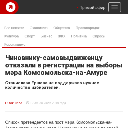
Toggl
Прямой эфир
naviga
Все новости
Экономика
Общество
Правопорядок
Культура
Спорт
Бизнес
ЖКХ
Политика
Опросы
Коронавирус
Чиновнику-самовыдвиженцу
отказали в регистрации на выборы
мэра Комсомольска-на-Амуре
Станислава Ершова не поддержало нужное
количество избирателей.
ПОЛИТИКА
12:39, 30 июля 2019 года
Список претендентов на пост мэра Комсомольска-на-
Амуре опять уменьшился. Накануне из гонки не по своей