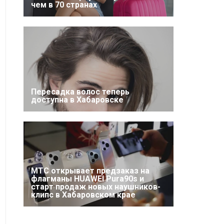
чем в 70 странах
Пересадка волос теперь
доступна в Хабаровске
МТС открывает предзаказ на
флагманы HUAWEI Pura90s и
старт продаж новых наушников-
клипс в Хабаровском крае