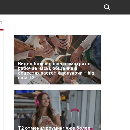
ус
Видео больше всего смотрят в
рабочие часы, общение в
соцсетях растет к полуночи – big
data T2
Т2 отменил роуминг уже более