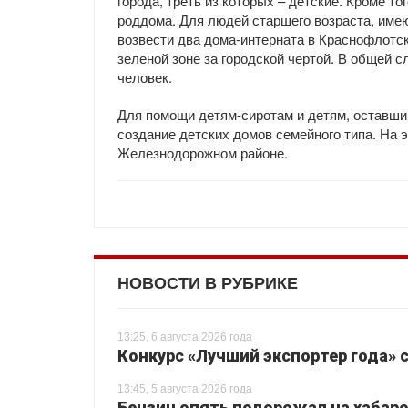
города, треть из которых – детские. Кроме т
роддома. Для людей старшего возраста, име
возвести два дома-интерната в Краснофлотс
зеленой зоне за городской чертой. В общей 
человек.
Для помощи детям-сиротам и детям, оставши
создание детских домов семейного типа. На 
Железнодорожном районе.
НОВОСТИ В РУБРИКЕ
13:25, 6 августа 2026 года
Конкурс «Лучший экспортер года» 
13:45, 5 августа 2026 года
Бензин опять подорожал на хабаро