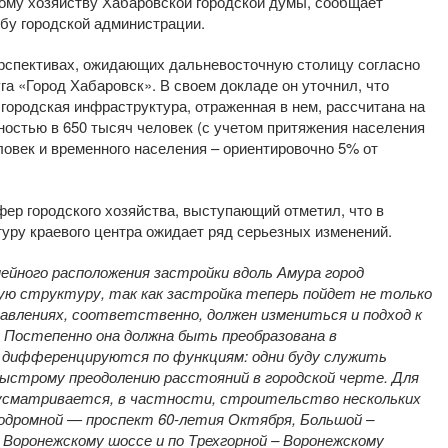
кому хозяйству Хабаровской городской думы, сообщает
бу городской администрации.
рспективах, ожидающих дальневосточную столицу согласно
га «Город Хабаровск». В своем докладе он уточнил, что
 городская инфраструктура, отраженная в нем, рассчитана на
остью в 650 тысяч человек (с учетом притяжения населения
ловек и временного населения – ориентировочно 5% от
фер городского хозяйства, выступающий отметил, что в
уру краевого центра ожидает ряд серьезных изменений.
ейного расположения застройки вдоль Амура город
ую структуру, так как застройка теперь пойдет не только
правлениях, соответственно, должен измениться и подход к
 Постепенно она должна быть преобразована в
ы дифференцируются по функциям: одни буду служить
быстрому преодолению расстояний в городской черте. Для
дусматривается, в частности, строительство нескольких
родромной — проспект 60-летия Октября, Большой –
– Воронежскому шоссе и по Трехгорной – Воронежскому