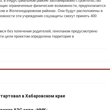
ого, в Индустриальном районе запланировано строительство
ющих ограниченные физические возможности, предполагается
ком и Железнодорожном районах. Они будут расположены в
сложности эти учреждения соцзащиты смогут принять 400
мся без попечения родителей, генпланом предусмотрено
эти цели проектом определена территория в
стартовал в Хабаровском крае
вских АЗС сети «ННК»