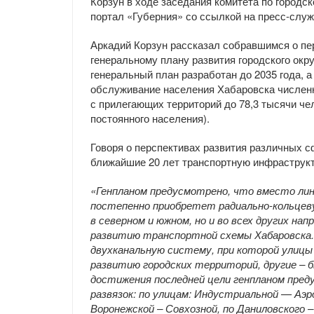
Корзун в ходе заседания комитета по городс
портал «Губерния» со ссылкой на пресс-служ
Аркадий Корзун рассказал собравшимся о пе
генеральному плану развития городского окру
генеральный план разработан до 2035 года, а
обслуживание населения Хабаровска численн
с прилегающих территорий до 78,3 тысячи че
постоянного населения).
Говоря о перспективах развития различных с
ближайшие 20 лет транспортную инфраструкт
«Генпланом предусмотрено, что вместо лин
постепенно приобретет радиально-кольцев
в северном и южном, но и во всех других на
развитию транспортной схемы Хабаровска.
двухканальную систему, при которой улиц
развитию городских территорий, другие – 
достижения последней цели генпланом пре
развязок: по улицам: Индустриальной — Аэ
Воронежской – Совхозной, по Даниловского 