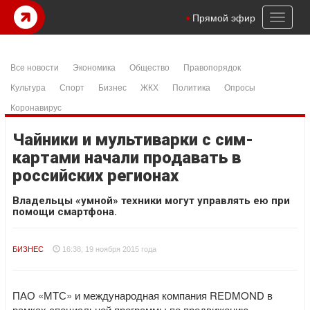
Toggl
Прямой эфир
naviga
Все новости
Экономика
Общество
Правопорядок
Культура
Спорт
Бизнес
ЖКХ
Политика
Опросы
Коронавирус
Чайники и мультиварки с сим-
картами начали продавать в
российских регионах
Владельцы «умной» техники могут управлять ею при
помощи смартфона.
БИЗНЕС
16:38, 19 ноября 2015 года
ПАО «МТС» и международная компания REDMOND в
рамках специальной программы по продвижению