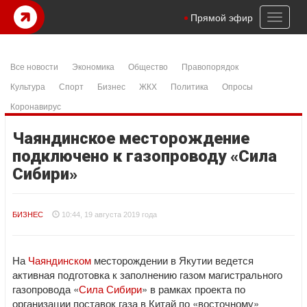
Toggl
Прямой эфир
naviga
Все новости
Экономика
Общество
Правопорядок
Культура
Спорт
Бизнес
ЖКХ
Политика
Опросы
Коронавирус
Чаяндинское месторождение
подключено к газопроводу «Сила
Сибири»
БИЗНЕС
10:44, 19 августа 2019 года
На
Чаяндинском
месторождении в Якутии ведется
активная подготовка к заполнению газом магистрального
газопровода «
Сила Сибири
» в рамках проекта по
организации поставок газа в Китай по «восточному»