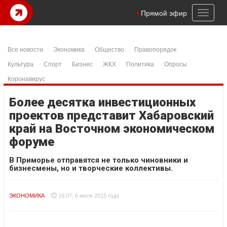
Toggl
Прямой эфир
naviga
Все новости
Экономика
Общество
Правопорядок
Культура
Спорт
Бизнес
ЖКХ
Политика
Опросы
Коронавирус
Более десятка инвестиционных
проектов представит Хабаровский
край на Восточном экономическом
форуме
В Приморье отправятся не только чиновники и
бизнесмены, но и творческие коллективы.
ЭКОНОМИКА
16:07, 6 июля 2015 года