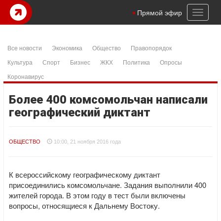
Toggl
Прямой эфир
naviga
Все новости
Экономика
Общество
Правопорядок
Культура
Спорт
Бизнес
ЖКХ
Политика
Опросы
Коронавирус
Более 400 комсомольчан написали
географический диктант
ОБЩЕСТВО
10:00, 21 ноября 2016 года
К всероссийскому географическому диктант
присоединились комсомольчане. Задания выполнили 400
жителей города. В этом году в тест были включены
вопросы, относящиеся к Дальнему Востоку.