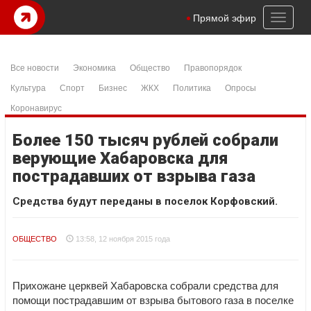
Toggl
Прямой эфир
naviga
Все новости
Экономика
Общество
Правопорядок
Культура
Спорт
Бизнес
ЖКХ
Политика
Опросы
Коронавирус
Более 150 тысяч рублей собрали
верующие Хабаровска для
пострадавших от взрыва газа
Средства будут переданы в поселок Корфовский.
ОБЩЕСТВО
13:58, 12 ноября 2015 года
Прихожане церквей Хабаровска собрали средства для
помощи пострадавшим от взрыва бытового газа в поселке