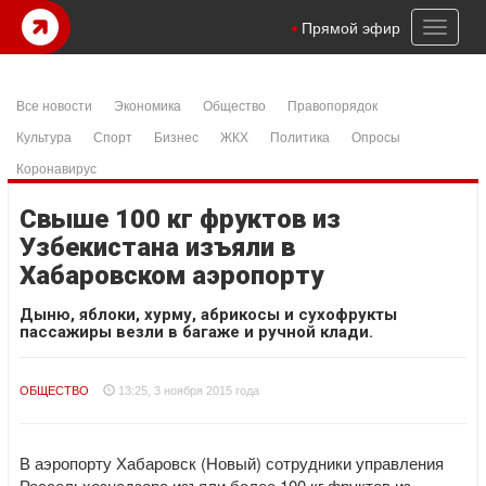
Toggl
Прямой эфир
naviga
Все новости
Экономика
Общество
Правопорядок
Культура
Спорт
Бизнес
ЖКХ
Политика
Опросы
Коронавирус
Свыше 100 кг фруктов из
Узбекистана изъяли в
Хабаровском аэропорту
Дыню, яблоки, хурму, абрикосы и сухофрукты
пассажиры везли в багаже и ручной клади.
ОБЩЕСТВО
13:25, 3 ноября 2015 года
В аэропорту Хабаровск (Новый) сотрудники управления
Россельхознадзора изъяли более 100 кг фруктов из