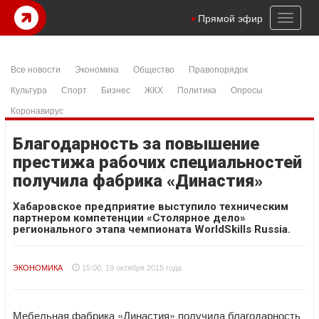
Toggl
Прямой эфир
naviga
Все новости
Экономика
Общество
Правопорядок
Культура
Спорт
Бизнес
ЖКХ
Политика
Опросы
Коронавирус
Благодарность за повышение
престижа рабочих специальностей
получила фабрика «Династия»
Хабаровское предприятие выступило техническим
партнером компетенции «Столярное дело»
регионального этапа чемпионата WorldSkills Russia.
ЭКОНОМИКА
15:00, 19 октября 2015 года
Мебельная фабрика «Династия» получила благодарность