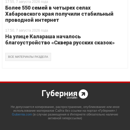
17:55, 7 августа 2026 года
Более 550 семей в четырех селах
Хабаровского края получили стабильный
проводной интернет
17:50, 7 августа 2026 года
На улице Калараша началось
благоустройство «Сквера русских сказок»
ВСЕ МАТЕРИАЛЫ РАЗДЕЛА
Не допускается копирование, распространение, опубликование или иное
использование материалов Сайта без ссылки на портал «Губерния» /
Gubernia.com
(в случае размещения в Интернете обязательно наличие
активной гиперссылки)