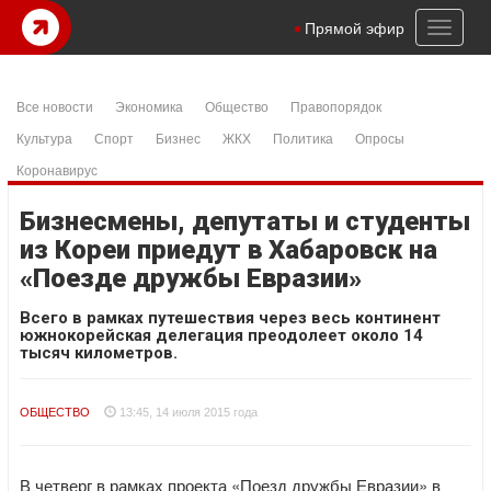
Toggl
Прямой эфир
naviga
Все новости
Экономика
Общество
Правопорядок
Культура
Спорт
Бизнес
ЖКХ
Политика
Опросы
Коронавирус
Бизнесмены, депутаты и студенты
из Кореи приедут в Хабаровск на
«Поезде дружбы Евразии»
Всего в рамках путешествия через весь континент
южнокорейская делегация преодолеет около 14
тысяч километров.
ОБЩЕСТВО
13:45, 14 июля 2015 года
В четверг в рамках проекта «Поезд дружбы Евразии» в