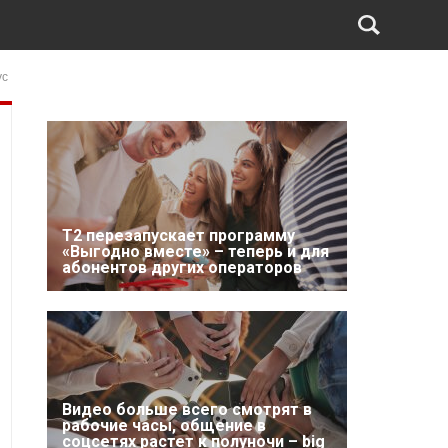
ус
Т2 перезапускает программу
«Выгодно вместе» – теперь и для
абонентов других операторов
Видео больше всего смотрят в
рабочие часы, общение в
соцсетях растет к полуночи – big