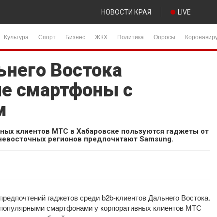
НОВОСТИ КРАЯ
LIVE
Культура
Спорт
Бизнес
ЖКХ
Политика
Опросы
Коронавир
него Востока
е смартфоны с
м
ных клиентов МТС в Хабаровске пользуются гаджеты от
льневосточных регионов предпочитают Samsung.
редпочтений гаджетов среди b2b-клиентов Дальнего Востока.
и популярными смартфонами у корпоративных клиентов МТС