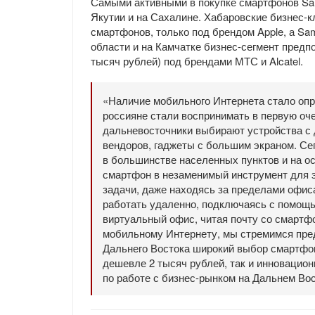
Самыми активными в покупке смартфонов Sa
Якутии и на Сахалине. Хабаровские бизнес-
смартфонов, только под брендом Apple, а Sa
области и на Камчатке бизнес-сегмент пред
тысяч рублей) под брендами МТС и Alcatel.
«Наличие мобильного Интернета стало оп
россияне стали воспринимать в первую оч
дальневосточники выбирают устройства с
вендоров, гаджеты с большим экраном. Се
в большинстве населенных пунктов и на о
смартфон в незаменимый инструмент для 
задачи, даже находясь за пределами офис
работать удаленно, подключаясь с помощь
виртуальный офис, читая почту со смартф
мобильному Интернету, мы стремимся пред
Дальнего Востока широкий выбор смартфон
дешевле 2 тысяч рублей, так и инновацио
по работе с бизнес-рынком на Дальнем Вос