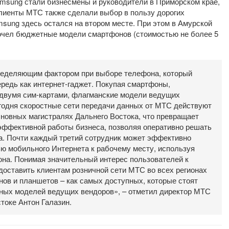
msung стали бизнесмены и руководители в Приморском крае,
клиенты МТС также сделали выбор в пользу дорогих
msung здесь остался на втором месте. При этом в Амурской
почел бюджетные модели смартфонов (стоимостью не более 5
ределяющим фактором при выборе телефона, который
ередь как интернет-гаджет. Покупая смартфоны,
 двумя сим-картами, флагманские модели ведущих
годня скоростные сети передачи данных от МТС действуют
сновных магистралях Дальнего Востока, что превращает
эффективной работы бизнеса, позволяя оперативно решать
а. Почти каждый третий сотрудник может эффективно
ю мобильного Интернета к рабочему месту, используя
она. Понимая значительный интерес пользователей к
оставить клиентам розничной сети МТС во всех регионах
ов и планшетов – как самых доступных, которые стоят
нных моделей ведущих вендоров», – отметил директор МТС
токе Антон Галазин.