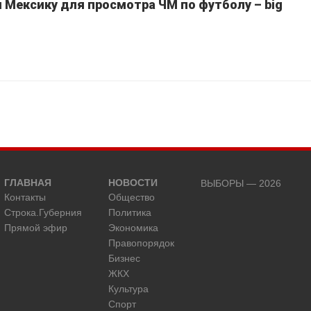
Мексику для просмотра ЧМ по футболу – big
ГЛАВНАЯ
НОВОСТИ
ВЫБОРЫ — 2026
Контакты
Общество
Строка.Губерния
Политика
Прямой эфир
Экономика
Правопорядок
Бизнес
ЖКХ
Культура
Спорт