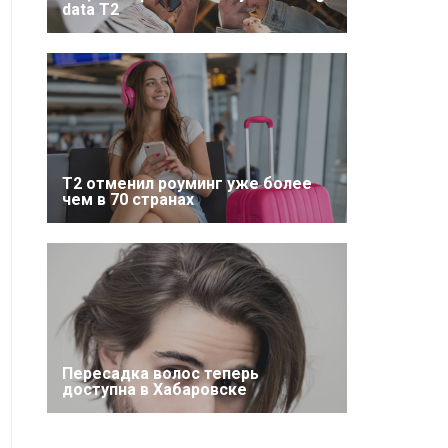
data T2
Т2 отменил роуминг уже более
чем в 70 странах
Пересадка волос теперь
доступна в Хабаровске