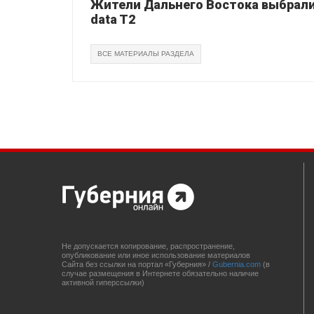
Жители Дальнего Востока выбрали 
data T2
ВСЕ МАТЕРИАЛЫ РАЗДЕЛА
Не допускается копирование, распространение,
опубликование или иное использование материалов
Сайта без ссылки на портал «Губерния» /
Gubernia.com
(в
случае размещения в Интернете обязательно наличие
активной гиперссылки)