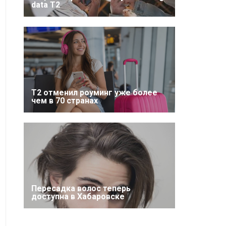
data T2
Т2 отменил роуминг уже более
чем в 70 странах
Пересадка волос теперь
доступна в Хабаровске