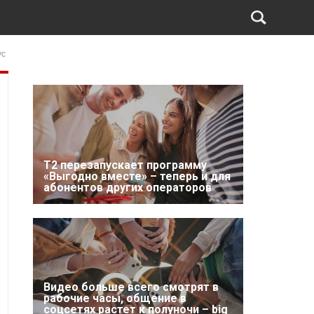
ус
Т2 перезапускает программу
«Выгодно вместе» – теперь и для
абонентов других операторов
Видео больше всего смотрят в
рабочие часы, общение в
соцсетях растет к полуночи – big