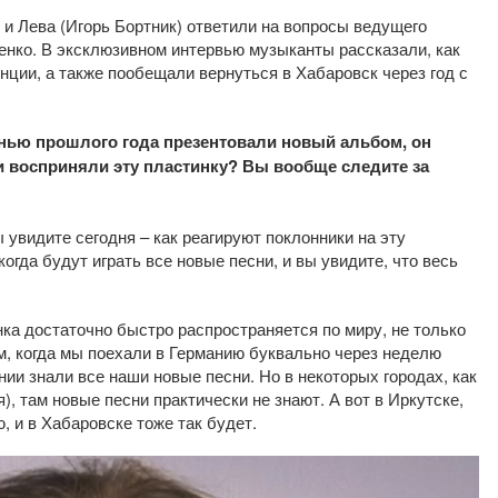
и Лева (Игорь Бортник) ответили на вопросы ведущего
енко. В эксклюзивном интервью музыканты рассказали, как
ции, а также пообещали вернуться в Хабаровск через год с
енью прошлого года презентовали новый альбом, он
и восприняли эту пластинку? Вы вообще следите за
увидите сегодня – как реагируют поклонники на эту
когда будут играть все новые песни, и вы увидите, что весь
нка достаточно быстро распространяется по миру, не только
м, когда мы поехали в Германию буквально через неделю
ии знали все наши новые песни. Но в некоторых городах, как
), там новые песни практически не знают. А вот в Иркутске,
, и в Хабаровске тоже так будет.