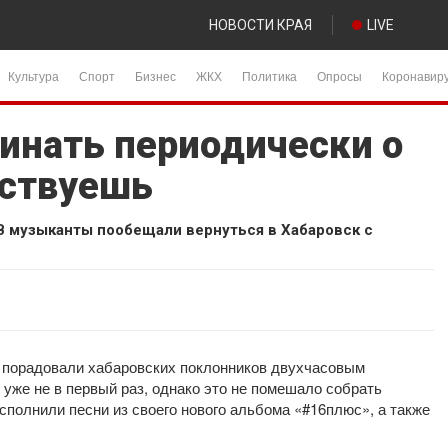
НОВОСТИ КРАЯ
LIVE
Культура
Спорт
Бизнес
ЖКХ
Политика
Опросы
Коронавир
минать периодически о
ествуешь
В музыканты пообещали вернуться в Хабаровск с
 порадовали хабаровских поклонников двухчасовым
 уже не в первый раз, однако это не помешало собрать
полнили песни из своего нового альбома «#16плюс», а также