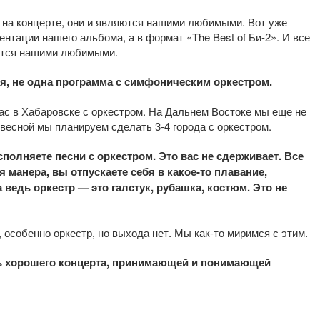
ат на концерте, они и являются нашими любимыми. Вот уже
нтации нашего альбома, а в формат «The Best of Би-2». И все
яются нашими любимыми.
ся, не одна программа с симфоническим оркестром.
ас в Хабаровске с оркестром. На Дальнем Востоке мы еще не
 весной мы планируем сделать 3-4 города с оркестром.
сполняете песни с оркестром. Это вас не сдерживает. Все
ая
манера
, вы отпускаете себя в какое-то плавание,
а ведь оркестр — это галстук, рубашка, костюм. Это не
, особенно оркестр, но выхода нет. Мы как-то миримся с этим.
ь хорошего концерта, принимающей и понимающей