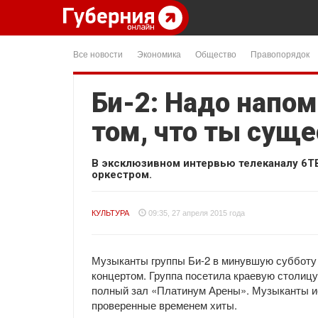
Все новости
Экономика
Общество
Правопорядок
Би-2: Надо напо
том, что ты сущ
В эксклюзивном интервью телеканалу 6Т
оркестром.
КУЛЬТУРА
09:35, 27 апреля 2015 года
Музыканты группы Би-2 в минувшую субботу
концертом. Группа посетила краевую столицу
полный зал «Платинум Арены». Музыканты ис
проверенные временем хиты.