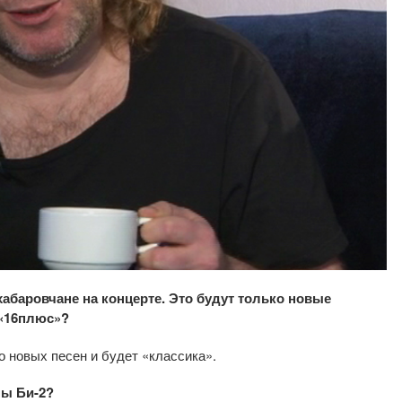
абаровчане на концерте. Это будут только новые
 «16плюс»?
о новых песен и будет «классика».
пы Би-2?