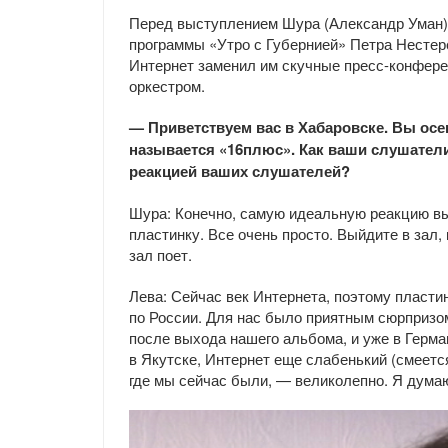
Перед выступлением Шура (Александр Уман) 
программы «Утро с Губернией» Петра Нестер
Интернет заменил им скучные пресс-конферен
оркестром.
— Приветствуем вас в Хабаровске. Вы ос
называется «16плюс». Как ваши слушател
реакцией ваших слушателей?
Шура: Конечно, самую идеальную реакцию вы 
пластинку. Все очень просто. Выйдите в зал, 
зал поет.
Лева: Сейчас век Интернета, поэтому пласти
по России. Для нас было приятным сюрпризо
после выхода нашего альбома, и уже в Герман
в Якутске, Интернет еще слабенький (смеется
где мы сейчас были, — великолепно. Я думаю