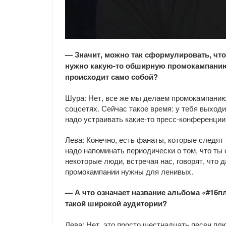
— Значит, можно так сформулировать, что 
нужно какую-то обширную промокампанию 
происходит само собой?
Шура: Нет, все же мы делаем промокампанию
соцсетях. Сейчас такое время: у тебя выходи
надо устраивать какие-то пресс-конференции 
Лева: Конечно, есть фанаты, которые следят 
надо напоминать периодически о том, что ты
некоторые люди, встречая нас, говорят, что д
промокампании нужны для ленивых.
— А что означает название альбома «#16пл
такой широкой аудитории?
Лева: Нет, это просто шестнадцать песен пл