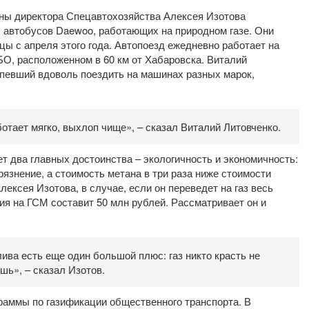
ны директора Спецавтохозяйства Алексея Изотова
 автобусов Daewoo, работающих на природном газе. Они
ы с апреля этого года. Автопоезд ежедневно работает на
О, расположенном в 60 км от Хабаровска. Виталий
спевший вдоволь поездить на машинах разных марок,
тает мягко, выхлоп чище», – сказал Виталий Литовченко.
ет два главных достоинства – экологичность и экономичность:
знение, а стоимость метана в три раза ниже стоимости
лексея Изотова, в случае, если он переведет на газ весь
мия на ГСМ составит 50 млн рублей. Рассматривает он и
лива есть еще один большой плюс: газ никто красть не
ешь», – сказал Изотов.
раммы по газификации общественного транспорта. В