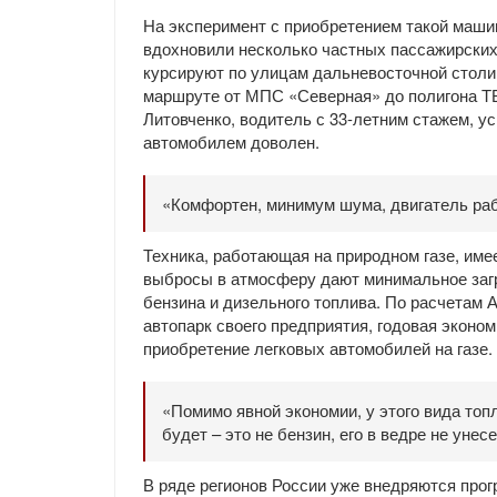
На эксперимент с приобретением такой маши
вдохновили несколько частных пассажирских
курсируют по улицам дальневосточной столиц
маршруте от МПС «Северная» до полигона ТБ
Литовченко, водитель с 33-летним стажем, у
автомобилем доволен.
«Комфортен, минимум шума, двигатель рабо
Техника, работающая на природном газе, име
выбросы в атмосферу дают минимальное загря
бензина и дизельного топлива. По расчетам А
автопарк своего предприятия, годовая эконо
приобретение легковых автомобилей на газе.
«Помимо явной экономии, у этого вида топ
будет – это не бензин, его в ведре не унес
В ряде регионов России уже внедряются прог