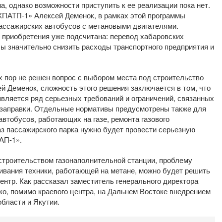
а, однако возможности приступить к ее реализации пока нет.
ХПАТП-1» Алексей Деменок, в рамках этой программы
пассажирских автобусов с метановыми двигателями.
 приобретения уже подсчитана: перевод хабаровских
ы значительно снизить расходы транспортного предприятия и
х пор не решен вопрос с выбором места под строительство
ей Деменок, сложность этого решения заключается в том, что
вляется ряд серьезных требований и ограничений, связанных
 заправки. Отдельные нормативы предусмотрены также для
автобусов, работающих на газе, ремонта газового
газ пассажирского парка нужно будет провести серьезную
ТАП-1».
 строительством газонаполнительной станции, проблему
ивания техники, работающей на метане, можно будет решить
центр. Как рассказал заместитель генерального директора
о, помимо краевого центра, на Дальнем Востоке внедрением
области и Якутии.