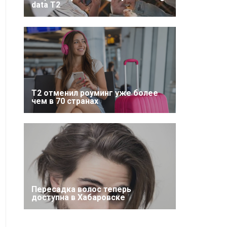
data T2
Т2 отменил роуминг уже более
чем в 70 странах
Пересадка волос теперь
доступна в Хабаровске