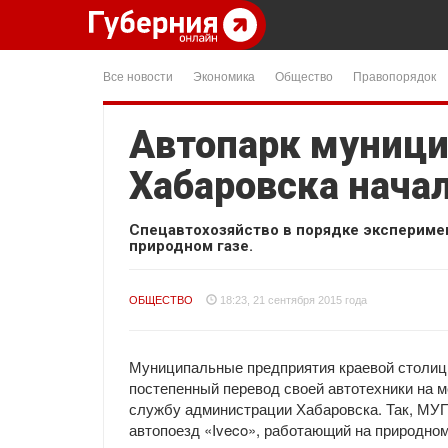
Все новости
Экономика
Общество
Правопорядок
Автопарк муниц
Хабаровска нача
Спецавтохозяйство в порядке экспериме
природном газе.
ОБЩЕСТВО
18:23, 21 сентября 2015 года
Муниципальные предприятия краевой столиц
постепенный перевод своей автотехники на м
службу администрации Хабаровска. Так, МУ
автопоезд «Iveco», работающий на природном