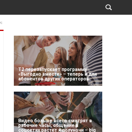
ус
Т2 перезапускает программу
«Выгодно вместе» – теперь и для
абонентов других операторов
Видео больше всего смотрят в
рабочие часы, общение в
соцсетях растет к полуночи – big