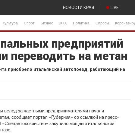
НОВОСТИ КРАЯ
LIVE
Культура
Спорт
Бизнес
ЖКХ
Политика
Опросы
Коронавир
ипальных предприятий
ли переводить на метан
нта приобрело итальянский автопоезд, работающий на
ы вслед за частными предпринимателями начали
етан, сообщает портал «Губерния» со ссылкой на пресс-
П «Спецавтохозяйство» закупило мощный итальянский
 газе.