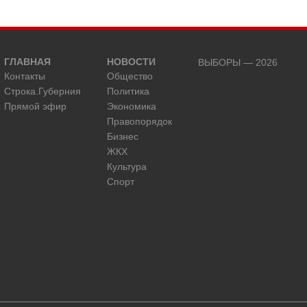
ГЛАВНАЯ
НОВОСТИ
ВЫБОРЫ — 2026
Контакты
Общество
Строка.Губерния
Политика
Прямой эфир
Экономика
Правопорядок
Бизнес
ЖКХ
Культура
Спорт