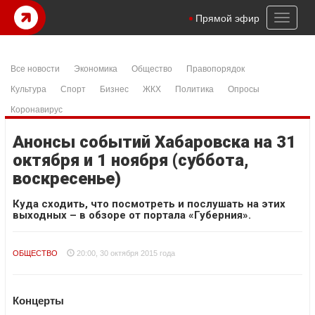
Toggl
Прямой эфир
naviga
Все новости
Экономика
Общество
Правопорядок
Культура
Спорт
Бизнес
ЖКХ
Политика
Опросы
Коронавирус
Анонсы событий Хабаровска на 31
октября и 1 ноября (суббота,
воскресенье)
Куда сходить, что посмотреть и послушать на этих
выходных – в обзоре от портала «Губерния».
ОБЩЕСТВО
20:00, 30 октября 2015 года
Концерты