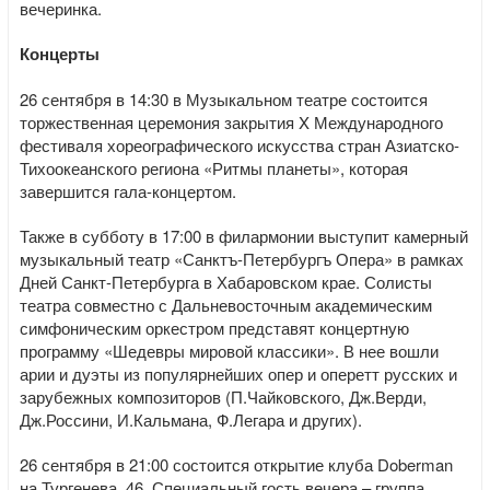
вечеринка.
Концерты
26 сентября в 14:30 в Музыкальном театре состоится
торжественная церемония закрытия X Международного
фестиваля хореографического искусства стран Азиатско-
Тихоокеанского региона «Ритмы планеты», которая
завершится гала-концертом.
Также в субботу в 17:00 в филармонии выступит камерный
музыкальный театр «Санктъ-Петербургъ Опера» в рамках
Дней Санкт-Петербурга в Хабаровском крае. Солисты
театра совместно с Дальневосточным академическим
симфоническим оркестром представят концертную
программу «Шедевры мировой классики». В нее вошли
арии и дуэты из популярнейших опер и оперетт русских и
зарубежных композиторов (П.Чайковского, Дж.Верди,
Дж.Россини, И.Кальмана, Ф.Легара и других).
26 сентября в 21:00 состоится открытие клуба Doberman
на Тургенева, 46. Специальный гость вечера – группа