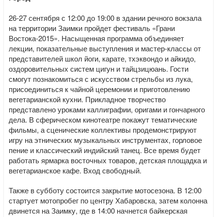
26-27 сентября с 12:00 до 19:00 в здании речного вокзала
на территории Заимки пройдет фестиваль «Грани
Востока-2015». Насыщенная программа объединяет
лекции, показательные выступления и мастер-классы от
представителей школ йоги, карате, тхэквондо и айкидо,
оздоровительных систем цигун и тайцзицюань. Гости
смогут познакомиться с искусством стрельбы из лука,
присоединиться к чайной церемонии и приготовлению
вегетарианской кухни. Прикладное творчество
представлено уроками каллиграфии, оригами и гончарного
дела. В сферическом кинотеатре покажут тематические
фильмы, а сценические коллективы продемонстрируют
игру на этнических музыкальных инструментах, горловое
пение и классический индийский танец. Все время будет
работать ярмарка восточных товаров, детская площадка и
вегетарианское кафе. Вход свободный.
Также в субботу состоится закрытие мотосезона. В 12:00
стартует мотопробег по центру Хабаровска, затем колонна
двинется на Заимку, где в 14:00 начнется байкерская