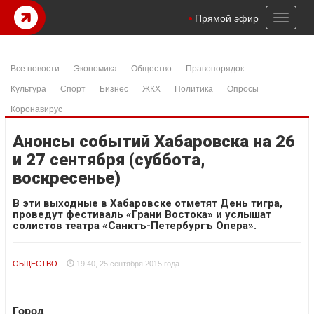
Toggl
Прямой эфир
naviga
Все новости
Экономика
Общество
Правопорядок
Культура
Спорт
Бизнес
ЖКХ
Политика
Опросы
Коронавирус
Анонсы событий Хабаровска на 26
и 27 сентября (суббота,
воскресенье)
В эти выходные в Хабаровске отметят День тигра,
проведут фестиваль «Грани Востока» и услышат
солистов театра «Санктъ-Петербургъ Опера».
ОБЩЕСТВО
19:40, 25 сентября 2015 года
Город