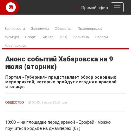
Toggl
Прямой эфир
naviga
Все новости
Экономика
Общество
Правопорядок
Культура
Спорт
Бизнес
ЖКХ
Политика
Опросы
Коронавирус
Анонс событий Хабаровска на 9
июля (вторник)
Портал «Губерния» представляет обзор основных
мероприятий, которые пройдут сегодня в краевой
столице.
ОБЩЕСТВО
08:45, 9 июля 2019 года
10:00 – на площадке перед ареной «Ерофей» можно
поучиться ходьбе на джамперах (6+).