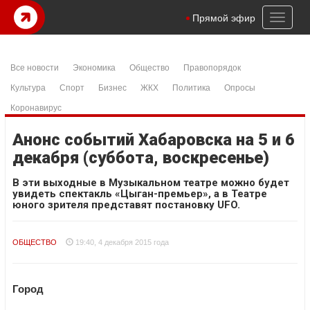
Toggl
Прямой эфир
naviga
Все новости
Экономика
Общество
Правопорядок
Культура
Спорт
Бизнес
ЖКХ
Политика
Опросы
Коронавирус
Анонс событий Хабаровска на 5 и 6
декабря (суббота, воскресенье)
В эти выходные в Музыкальном театре можно будет
увидеть спектакль «Цыган-премьер», а в Театре
юного зрителя представят постановку UFO.
ОБЩЕСТВО
19:40, 4 декабря 2015 года
Город