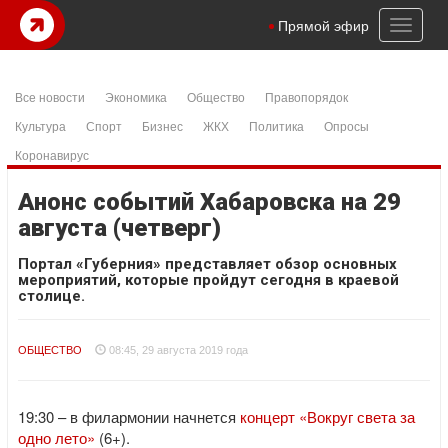
Toggl
Прямой эфир
naviga
Все новости
Экономика
Общество
Правопорядок
Культура
Спорт
Бизнес
ЖКХ
Политика
Опросы
Коронавирус
Анонс событий Хабаровска на 29
августа (четверг)
Портал «Губерния» представляет обзор основных
мероприятий, которые пройдут сегодня в краевой
столице.
ОБЩЕСТВО
08:45, 29 августа 2019 года
19:30 – в филармонии начнется
концерт «Вокруг света за
одно лето»
(6+).