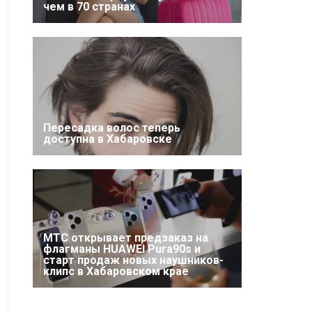
чем в 70 странах
Пересадка волос теперь
доступна в Хабаровске
МТС открывает предзаказ на
флагманы HUAWEI Pura90s и
старт продаж новых наушников-
клипс в Хабаровском крае