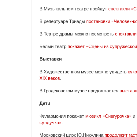
В Музыкальном театре пройдут
спектакли «
В репертуаре Триады
постановки «Человек-к
В Театре драмы можно посмотреть
спектакли
Белый театр
покажет «Сцены из супружеской
Выставки
В Художественном музее можно увидеть
кук
XIX веков
.
В Гродековском музее продолжается
выставк
Дети
Филармония покажет
мюзикл «Снегурочка»
и 
сундучка»
.
Московский цирк Ю.Никулина
продолжит гас