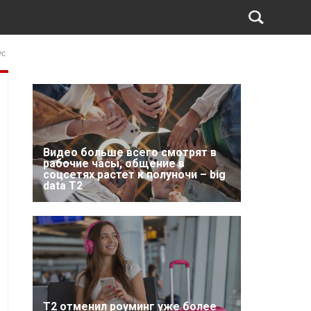
ус
Видео больше всего смотрят в
рабочие часы, общение в
соцсетях растет к полуночи – big
data T2
Т2 отменил роуминг уже более