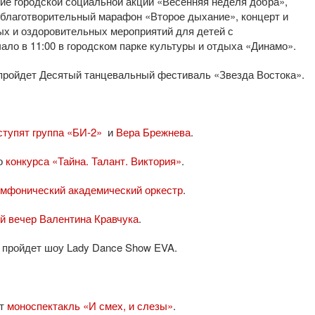
ие городской социальной акции «Весенняя неделя добра»,
благотворительный марафон «Второе дыхание», концерт и
ых и оздоровительных мероприятий для детей с
ло в 11:00 в городском парке культуры и отдыха «Динамо».
 пройдет Десятый танцевальный фестиваль «Звезда Востока».
тупят группа «БИ-2»
и
Вера Брежнева
.
го
конкурса «Тайна. Талант. Виктория»
.
мфонический академический оркестр
.
й вечер Валентина Кравчука
.
» пройдет шоу Lady Dance Show EVA.
ит
моноспектакль «И смех, и слезы»
.