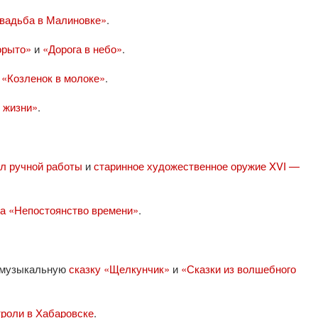
Свадьба в Малиновке»
.
орыто»
и
«Дорога в небо»
.
 «Козленок в молоке»
.
 жизни»
.
ол ручной работы
и
старинное художественное оружие XVI —
а «Непостоянство времени»
.
музыкальную
сказку «Щелкунчик»
и
«Сказки из волшебного
троли в Хабаровске
.