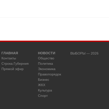
ГЛАВНАЯ
НОВОСТИ
ВЫБОРЫ — 2026
Контакты
Общество
Строка.Губерния
Политика
Прямой эфир
Экономика
Правопорядок
Бизнес
ЖКХ
Культура
Спорт