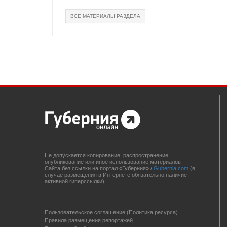
ВСЕ МАТЕРИАЛЫ РАЗДЕЛА
Не допускается копирование, распространение,
опубликование или иное использование материалов
Сайта без ссылки на портал «Губерния» /
Gubernia.com
(в
случае размещения в Интернете обязательно наличие
активной гиперссылки)
Пользовательское соглашение (Политика ресурса)
Правила размещения репортажей