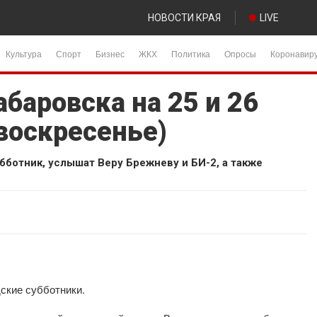
НОВОСТИ КРАЯ
LIVE
Культура
Спорт
Бизнес
ЖКХ
Политика
Опросы
Коронавир
баровска на 25 и 26
 воскресенье)
бботник, услышат Веру Брежневу и БИ-2, а также
дские субботники.