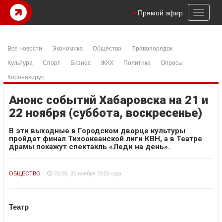
Toggl
Прямой эфир
naviga
Все новости
Экономика
Общество
Правопорядок
Культура
Спорт
Бизнес
ЖКХ
Политика
Опросы
Коронавирус
Анонс событий Хабаровска на 21 и
22 ноября (суббота, воскресенье)
В эти выходные в Городском дворце культуры
пройдет финал Тихоокеанской лиги КВН, а в Театре
драмы покажут спектакль «Леди на день».
ОБЩЕСТВО
21:00, 20 ноября 2015 года
Театр