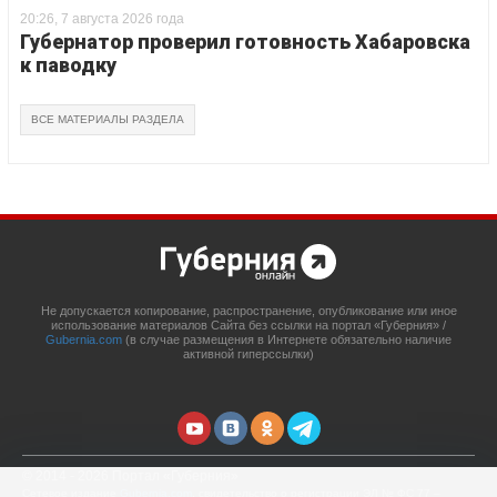
20:26, 7 августа 2026 года
Губернатор проверил готовность Хабаровска
к паводку
ВСЕ МАТЕРИАЛЫ РАЗДЕЛА
Не допускается копирование, распространение, опубликование или иное
использование материалов Сайта без ссылки на портал «Губерния» /
Gubernia.com
(в случае размещения в Интернете обязательно наличие
активной гиперссылки)
© 2014 - 2026 Портал «Губерния»
Сетевое издание
Gubernia.com
, свидетельство о регистрации ЭЛ № ФС 77 –