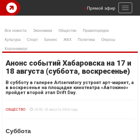
Toggl
Прямой эфир
naviga
Все новости
Экономика
Общество
Правопорядок
Культура
Спорт
Бизнес
ЖКХ
Политика
Опросы
Коронавирус
Анонс событий Хабаровска на 17 и
18 августа (суббота, воскресенье)
В субботу в галерее Artservatory устроят арт-маркет, а
в воскресенье на площадке кинотеатра «Автокино»
пройдет второй этап Drift Day.
ОБЩЕСТВО
19:00, 16 августа 2019 года
Суббота