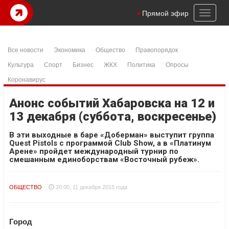
Toggl
Прямой эфир
naviga
Все новости
Экономика
Общество
Правопорядок
Культура
Спорт
Бизнес
ЖКХ
Политика
Опросы
Коронавирус
Анонс событий Хабаровска на 12 и
13 декабря (суббота, воскресенье)
В эти выходные в баре «Доберман» выступит группа
Quest Pistols с программой Club Show, а в «Платинум
Арене» пройдет международный турнир по
смешанным единоборствам «Восточный рубеж».
ОБЩЕСТВО
20:00, 11 декабря 2015 года
Город