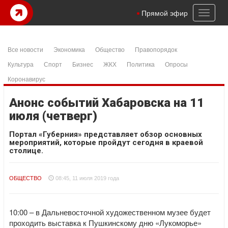
Toggl
Прямой эфир
naviga
Все новости
Экономика
Общество
Правопорядок
Культура
Спорт
Бизнес
ЖКХ
Политика
Опросы
Коронавирус
Анонс событий Хабаровска на 11
июля (четверг)
Портал «Губерния» представляет обзор основных
мероприятий, которые пройдут сегодня в краевой
столице.
ОБЩЕСТВО
08:45, 11 июля 2019 года
10:00 – в Дальневосточной художественном музее будет
проходить выставка к Пушкинскому дню «Лукоморье»