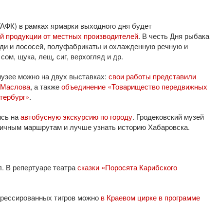
ГАФК) в рамках ярмарки выходного дня будет
й продукции от местных производителей
. В честь Дня рыбака
ьди и лососей, полуфабрикаты и охлажденную речную и
сом, щука, лещ, сиг, верхогляд и др.
узее можно на двух выставках:
свои работы представили
 Маслова
, а также
объединение «Товарищество передвижных
тербург»
.
ись на
автобусную экскурсию по городу
. Гродековский музей
личным маршрутам и лучше узнать историю Хабаровска.
. В репертуаре театра
сказки «Поросята Карибского
дрессированных тигров можно
в Краевом цирке в программе