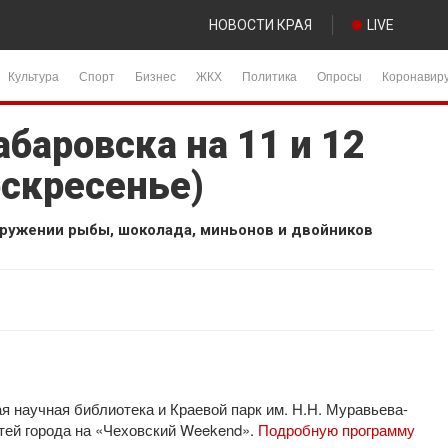
НОВОСТИ КРАЯ
LIVE
Культура
Спорт
Бизнес
ЖКХ
Политика
Опросы
Коронавир
баровска на 11 и 12
оскресенье)
кружении рыбы, шоколада, миньонов и двойников
я научная библиотека и Краевой парк им. Н.Н. Муравьева-
тей города на «Чеховский Weekend».
Подробную программу