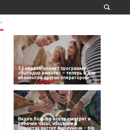
ус
Т2 перезапускает программу
«Выгодно вместе» – теперь и для
абонентов других операторов
Видео больше всего смотрят в
рабочие часы, общение в
соцсетях растет к полуночи – big