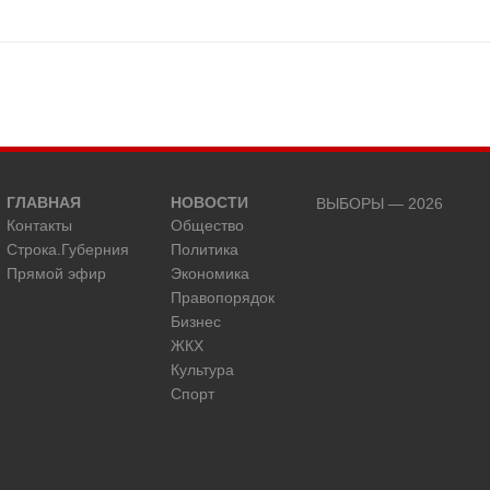
ГЛАВНАЯ
НОВОСТИ
ВЫБОРЫ — 2026
Контакты
Общество
Строка.Губерния
Политика
Прямой эфир
Экономика
Правопорядок
Бизнес
ЖКХ
Культура
Спорт