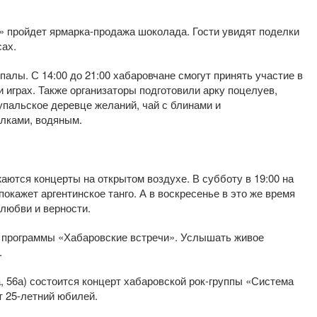
нт» пройдет ярмарка-продажа шоколада. Гости увидят поделки
сах.
алы. С 14:00 до 21:00 хабаровчане смогут принять участие в
 играх. Также организаторы подготовили арку поцелуев,
купальское деревце желаний, чай с блинами и
алками, водяным.
ются концерты на открытом воздухе. В субботу в 19:00 на
окажет аргентинское танго. А в воскресенье в это же время
любви и верности.
 программы «Хабаровские встречи». Услышать живое
.
ва, 56а) состоится концерт хабаровской рок-группы «Система
т 25-летний юбилей.