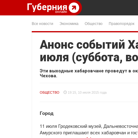
Все новости
Экономика
Общество
Правопорядок
Анонс событий Ха
июля (суббота, в
Эти выходные хабаровчане проведут в о
Чехова.
ОБЩЕСТВО
19:15, 10 июля 2015 года
Город
11 июля Гродековский музей, Дальневосточна
Амурского приглашают всех хабаровчан и гос