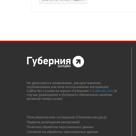
Не допускается копирование, распространение,
опубликование или иное использование материалов
Сайта без ссылки на портал «Губерния» /
Gubernia.com
(в
случае размещения в Интернете обязательно наличие
активной гиперссылки)
Пользовательское соглашение (Политика ресурса)
Правила размещения репортажей
Политика обработки персональных данных
Согласие на обработку персональных данных