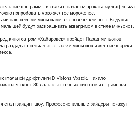
ательные программы в связи с началом проката мультфильма
можно попробовать ярко-желтое мороженое,
ными плюшевыми миньонами в человеческий рост. Ведущие
 малышей будут раскрашивать аквагримом в стиле миньонов.
еред кинотеатром «Хабаровск» пройдет Парад миньонов.
ада раздадут специальные глазки миньонов и желтые шарики.
лекса.
нентальной дрифт-лиги D.Visions Vostok. Начало
сражаться около 30 дальневосточных пилотов из Приморья,
тся стантрайдинг шоу. Профессиональные райдеры покажут