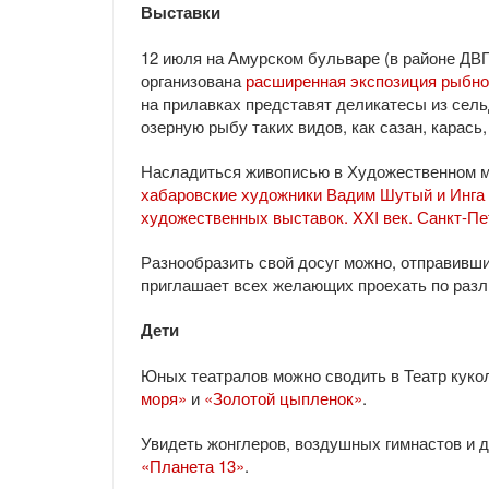
Выставки
12 июля на Амурском бульваре (в районе ДВ
организована
расширенная экспозиция рыбно
на прилавках представят деликатесы из сел
озерную рыбу таких видов, как сазан, карась, 
Насладиться живописью в Художественном м
хабаровские художники Вадим Шутый и Инга
художественных выставок. XXI век. Санкт-Пе
Разнообразить свой досуг можно, отправивш
приглашает всех желающих проехать по раз
Дети
Юных театралов можно сводить в Театр кукол
моря»
и
«Золотой цыпленок»
.
Увидеть жонглеров, воздушных гимнастов и 
«Планета 13»
.