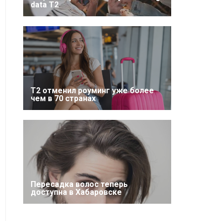
data T2
Т2 отменил роуминг уже более
чем в 70 странах
Пересадка волос теперь
доступна в Хабаровске