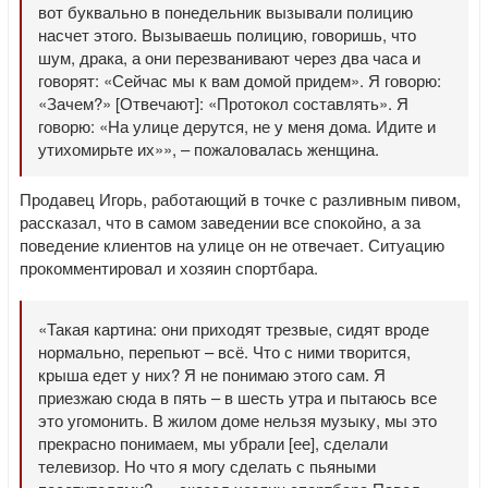
вот буквально в понедельник вызывали полицию
насчет этого. Вызываешь полицию, говоришь, что
шум, драка, а они перезванивают через два часа и
говорят: «Сейчас мы к вам домой придем». Я говорю:
«Зачем?» [Отвечают]: «Протокол составлять». Я
говорю: «На улице дерутся, не у меня дома. Идите и
утихомирьте их»», – пожаловалась женщина.
Продавец Игорь, работающий в точке с разливным пивом,
рассказал, что в самом заведении все спокойно, а за
поведение клиентов на улице он не отвечает. Ситуацию
прокомментировал и хозяин спортбара.
«Такая картина: они приходят трезвые, сидят вроде
нормально, перепьют – всё. Что с ними творится,
крыша едет у них? Я не понимаю этого сам. Я
приезжаю сюда в пять – в шесть утра и пытаюсь все
это угомонить. В жилом доме нельзя музыку, мы это
прекрасно понимаем, мы убрали [ее], сделали
телевизор. Но что я могу сделать с пьяными