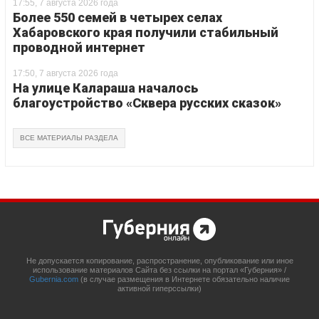
17:55, 7 августа 2026 года
Более 550 семей в четырех селах
Хабаровского края получили стабильный
проводной интернет
17:50, 7 августа 2026 года
На улице Калараша началось
благоустройство «Сквера русских сказок»
ВСЕ МАТЕРИАЛЫ РАЗДЕЛА
Не допускается копирование, распространение, опубликование или иное
использование материалов Сайта без ссылки на портал «Губерния» /
Gubernia.com
(в случае размещения в Интернете обязательно наличие
активной гиперссылки)