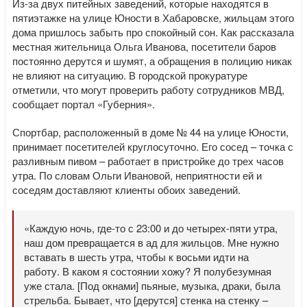
Из-за двух питейных заведений, которые находятся в
пятиэтажке на улице Юности в Хабаровске, жильцам этого
дома пришлось забыть про спокойный сон. Как рассказала
местная жительница Ольга Иванова, посетители баров
постоянно дерутся и шумят, а обращения в полицию никак
не влияют на ситуацию. В городской прокуратуре
отметили, что могут проверить работу сотрудников МВД,
сообщает портал «Губерния».
Спортбар, расположенный в доме № 44 на улице Юности,
принимает посетителей круглосуточно. Его сосед – точка с
разливным пивом – работает в пристройке до трех часов
утра. По словам Ольги Ивановой, неприятности ей и
соседям доставляют клиенты обоих заведений.
«Каждую ночь, где-то с 23:00 и до четырех-пяти утра,
наш дом превращается в ад для жильцов. Мне нужно
вставать в шесть утра, чтобы к восьми идти на
работу. В каком я состоянии хожу? Я полубезумная
уже стала. [Под окнами] пьяные, музыка, драки, была
стрельба. Бывает, что [дерутся] стенка на стенку –