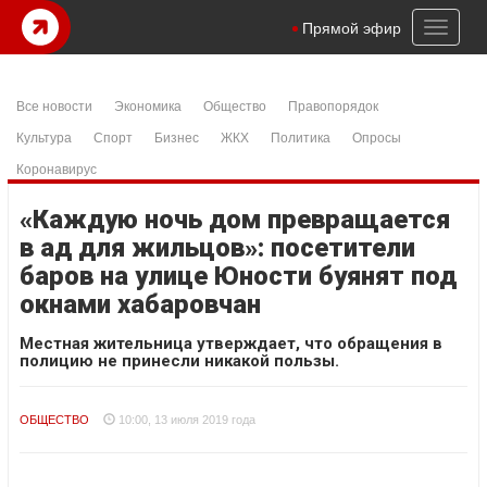
Toggl
Прямой эфир
naviga
Все новости
Экономика
Общество
Правопорядок
Культура
Спорт
Бизнес
ЖКХ
Политика
Опросы
Коронавирус
«Каждую ночь дом превращается
в ад для жильцов»: посетители
баров на улице Юности буянят под
окнами хабаровчан
Местная жительница утверждает, что обращения в
полицию не принесли никакой пользы.
ОБЩЕСТВО
10:00, 13 июля 2019 года