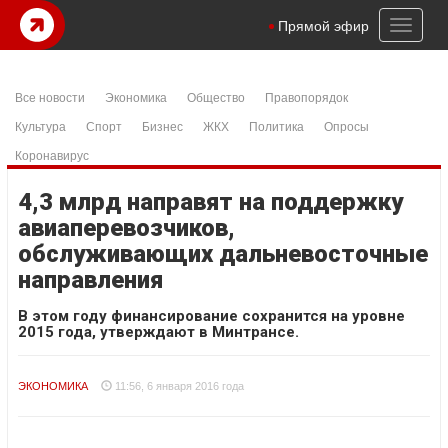
Toggl
Прямой эфир
naviga
Все новости
Экономика
Общество
Правопорядок
Культура
Спорт
Бизнес
ЖКХ
Политика
Опросы
Коронавирус
4,3 млрд направят на поддержку
авиаперевозчиков,
обслуживающих дальневосточные
направления
В этом году финансирование сохранится на уровне
2015 года, утверждают в Минтрансе.
ЭКОНОМИКА
11:56, 6 января 2016 года