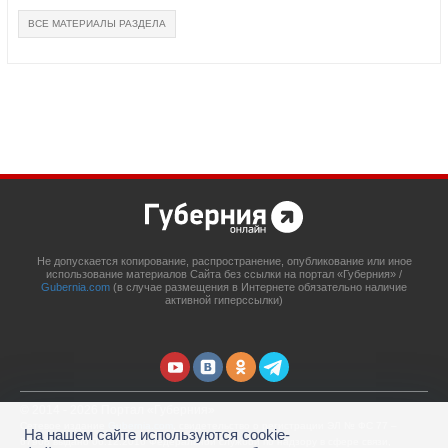
ВСЕ МАТЕРИАЛЫ РАЗДЕЛА
Не допускается копирование, распространение, опубликование или иное
использование материалов Сайта без ссылки на портал «Губерния» /
Gubernia.com
(в случае размещения в Интернете обязательно наличие
активной гиперссылки)
© 2014 - 2026 Портал «Губерния»
Сетевое издание
Gubernia.com
, свидетельство о регистрации ЭЛ № ФС 77 –
На нашем сайте используются cookie-
67908 выдано 06.12.2016 Федеральной службой по надзору в сфере связи,