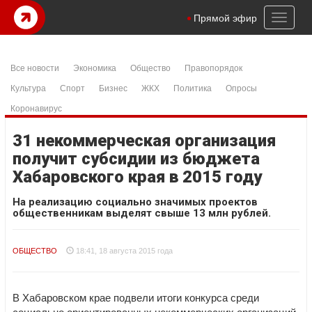
Toggl
Прямой эфир
naviga
Все новости
Экономика
Общество
Правопорядок
Культура
Спорт
Бизнес
ЖКХ
Политика
Опросы
Коронавирус
31 некоммерческая организация
получит субсидии из бюджета
Хабаровского края в 2015 году
На реализацию социально значимых проектов
общественникам выделят свыше 13 млн рублей.
ОБЩЕСТВО
18:41, 18 августа 2015 года
В Хабаровском крае подвели итоги конкурса среди
социально ориентированных некоммерческих организаций.