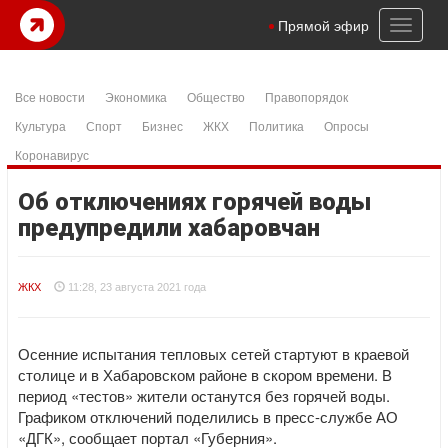
Toggl
Прямой эфир
naviga
Все новости
Экономика
Общество
Правопорядок
Культура
Спорт
Бизнес
ЖКХ
Политика
Опросы
Коронавирус
Об отключениях горячей воды
предупредили хабаровчан
ЖКХ
11:28, 23 августа 2021 года
Осенние испытания тепловых сетей стартуют в краевой
столице и в Хабаровском районе в скором времени. В
период «тестов» жители останутся без горячей воды.
Графиком отключений поделились в пресс-службе АО
«ДГК», сообщает портал «Губерния».