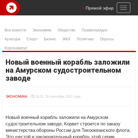
Toggl
Прямой эфир
naviga
Все новости
Экономика
Общество
Правопорядок
Культура
Спорт
Бизнес
ЖКХ
Политика
Опросы
Коронавирус
Новый военный корабль заложили
на Амурском судостроительном
заводе
ЭКОНОМИКА
16:11, 30 сентября 2021 года
Новый военный корабль заложили на Амурском
судостроительном заводе. Корвет строится по заказу
министерства обороны России для Тихоокеанского флота.
Это шестой и заключительный корабль этой серии,