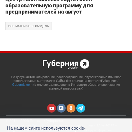
образовательную программу для
предпринимателей на август
ВСЕ МАТЕРИАЛЫ РАЗДЕЛА
Не допускается копирование, распространение, опубликование или иное
использование материалов Сайта без ссылки на портал «Губерния» /
Gubernia.com
(в случае размещения в Интернете обязательно наличие
активной гиперссылки)
© 2014 - 2026 Портал «Губерния»
Сетевое издание
Gubernia.com
, свидетельство о регистрации ЭЛ № ФС 77 –
На нашем сайте используются cookie-
67908 выдано 06.12.2016 Федеральной службой по надзору в сфере связи,