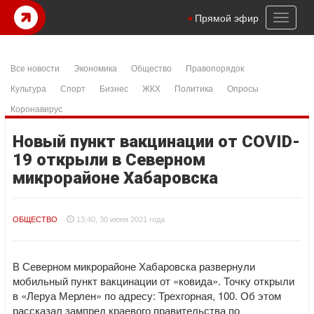
Toggl
Прямой эфир
naviga
Все новости
Экономика
Общество
Правопорядок
Культура
Спорт
Бизнес
ЖКХ
Политика
Опросы
Коронавирус
Новый пункт вакцинации от COVID-
19 открыли в Северном
микрорайоне Хабаровска
ОБЩЕСТВО
13:40, 30 июня 2021 года
В Северном микрорайоне Хабаровска развернули
мобильный пункт вакцинации от «ковида». Точку открыли
в «Леруа Мерлен» по адресу: Трехгорная, 100. Об этом
рассказал зампред краевого правительства по