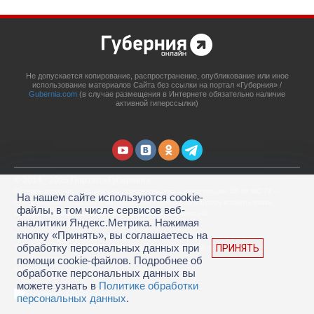
Не допускается копирование, распространение, опубликование или иное
использование материалов Сайта без ссылки на портал «Губерния» /
Gubernia.com
(в случае размещения в Интернете обязательно наличие
активной гиперссылки)
© 2014 - 2026 Портал «Губерния»
Сетевое издание
Gubernia.com
, свидетельство о регистрации ЭЛ № ФС 77 –
На нашем сайте используются cookie-
67908 выдано 06.12.2016 Федеральной службой по надзору в сфере связи,
файлы, в том числе сервисов веб-
информационных технологий и массовых коммуникаций.
аналитики Яндекс.Метрика. Нажимая
Учредитель: ООО «Губерния Он-лайн»
кнопку «Принять», вы соглашаетесь на
Главный редактор: Гатаулина А.С.
обработку персональных данных при
ПРИНЯТЬ
Телефон редакции: (4212) 45-88-45, адрес электронной почты:
portal@gubernia.com
помощи cookie-файлов. Подробнее об
18+
обработке персональных данных вы
можете узнать в
Политике обработки
персональных данных
.