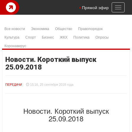
Toggl
Прямой эфир
naviga
Все новости
Экономика
Общество
Правопорядок
Культура
Спорт
Бизнес
ЖКХ
Политика
Опросы
Коронавирус
Новости. Короткий выпуск
25.09.2018
ПЕРЕДАЧИ
15:16, 25 сентября 2018 года
Новости. Короткий выпуск
25.09.2018