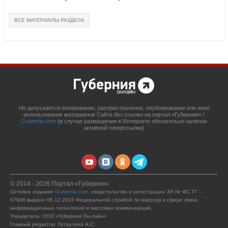
ВСЕ МАТЕРИАЛЫ РАЗДЕЛА
Не допускается копирование, распространение, опубликование или иное
использование материалов Сайта без ссылки на портал «Губерния» /
Gubernia.com
(в случае размещения в Интернете обязательно наличие
активной гиперссылки)
© 2014 - 2026 Портал «Губерния»
Сетевое издание
Gubernia.com
, свидетельство о регистрации ЭЛ № ФС 77 –
67908 выдано 06.12.2016 Федеральной службой по надзору в сфере связи,
информационных технологий и массовых коммуникаций.
Учредитель: ООО «Губерния Он-лайн»
Главный редактор: Гатаулина А.С.