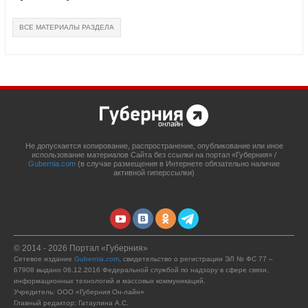
ВСЕ МАТЕРИАЛЫ РАЗДЕЛА
Не допускается копирование, распространение, опубликование или иное
использование материалов Сайта без ссылки на портал «Губерния» /
Gubernia.com
(в случае размещения в Интернете обязательно наличие
активной гиперссылки)
© 2014 - 2026 Портал «Губерния»
Сетевое издание
Gubernia.com
, свидетельство о регистрации ЭЛ № ФС 77 –
67908 выдано 06.12.2016 Федеральной службой по надзору в сфере связи,
информационных технологий и массовых коммуникаций.
Учредитель: ООО «Губерния Он-лайн»
Главный редактор: Гатаулина А.С.