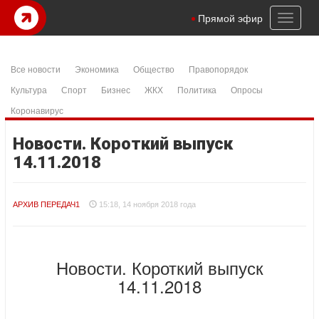
Toggl
Прямой эфир
naviga
Все новости
Экономика
Общество
Правопорядок
Культура
Спорт
Бизнес
ЖКХ
Политика
Опросы
Коронавирус
Новости. Короткий выпуск
14.11.2018
АРХИВ ПЕРЕДАЧ1
15:18, 14 ноября 2018 года
Новости. Короткий выпуск
14.11.2018