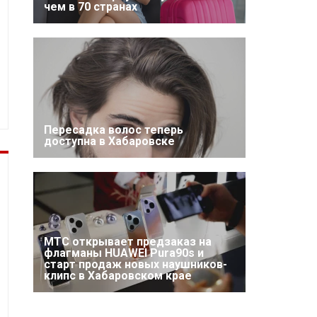
чем в 70 странах
Пересадка волос теперь
доступна в Хабаровске
МТС открывает предзаказ на
флагманы HUAWEI Pura90s и
старт продаж новых наушников-
клипс в Хабаровском крае