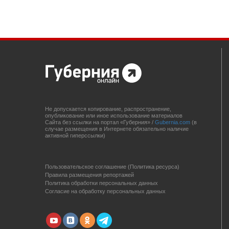
Не допускается копирование, распространение,
опубликование или иное использование материалов
Сайта без ссылки на портал «Губерния» /
Gubernia.com
(в
случае размещения в Интернете обязательно наличие
активной гиперссылки)
Пользовательское соглашение (Политика ресурса)
Правила размещения репортажей
Политика обработки персональных данных
Согласие на обработку персональных данных