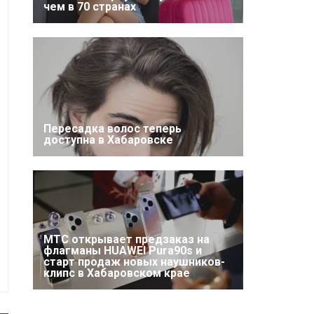
чем в 70 странах
Пересадка волос теперь
доступна в Хабаровске
МТС открывает предзаказ на
флагманы HUAWEI Pura90s и
старт продаж новых наушников-
клипс в Хабаровском крае