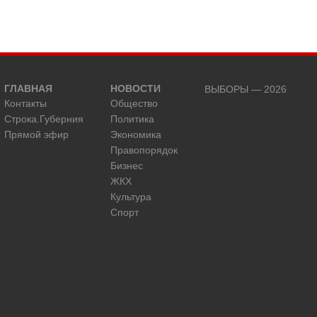
ГЛАВНАЯ
НОВОСТИ
ВЫБОРЫ — 2026
Контакты
Общество
Строка.Губерния
Политика
Прямой эфир
Экономика
Правопорядок
Бизнес
ЖКХ
Культура
Спорт