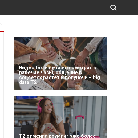
ус
Видео больше всего смотрят в
рабочие часы, общение в
соцсетях растет к полуночи – big
data T2
Т2 отменил роуминг уже более