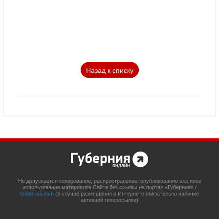
Назад к списку
Не допускается копирование, распространение, опубликование или иное
использование материалов Сайта без ссылки на портал «Губерния» /
Gubernia.com
(в случае размещения в Интернете обязательно наличие
активной гиперссылки)