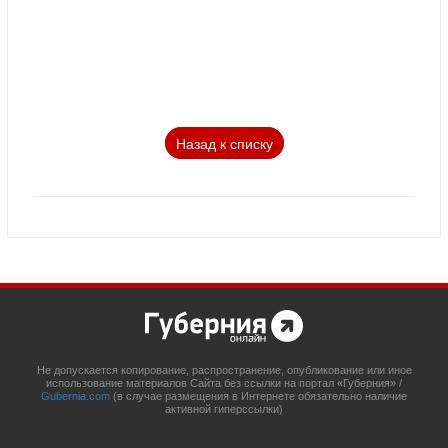
Назад к списку
Не допускается копирование, распространение, опубликование или иное
использование материалов Сайта без ссылки на портал «Губерния» /
Gubernia.com
(в случае размещения в Интернете обязательно наличие
активной гиперссылки)