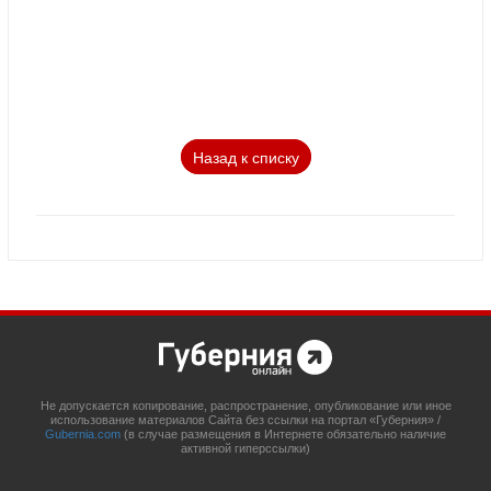
Назад к списку
Не допускается копирование, распространение, опубликование или иное
использование материалов Сайта без ссылки на портал «Губерния» /
Gubernia.com
(в случае размещения в Интернете обязательно наличие
активной гиперссылки)