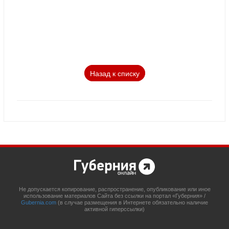
Назад к списку
Не допускается копирование, распространение, опубликование или иное
использование материалов Сайта без ссылки на портал «Губерния» /
Gubernia.com
(в случае размещения в Интернете обязательно наличие
активной гиперссылки)