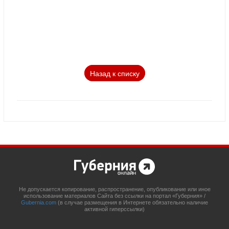
Назад к списку
Не допускается копирование, распространение, опубликование или иное
использование материалов Сайта без ссылки на портал «Губерния» /
Gubernia.com
(в случае размещения в Интернете обязательно наличие
активной гиперссылки)