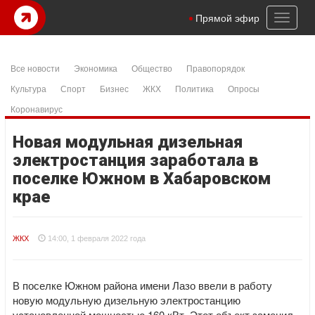
Toggl
Прямой эфир
naviga
Все новости
Экономика
Общество
Правопорядок
Культура
Спорт
Бизнес
ЖКХ
Политика
Опросы
Коронавирус
Новая модульная дизельная
электростанция заработала в
поселке Южном в Хабаровском
крае
ЖКХ
14:00, 1 февраля 2022 года
В поселке Южном района имени Лазо ввели в работу
новую модульную дизельную электростанцию
установленной мощностью 160 кВт. Этот объект заменил