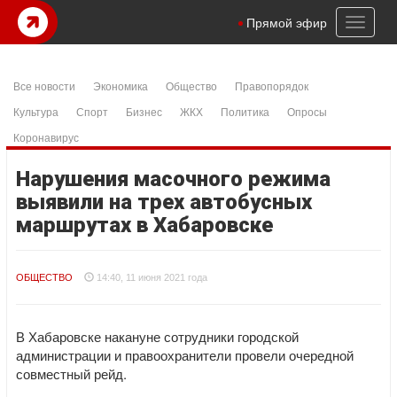
Toggl
Прямой эфир
naviga
Все новости
Экономика
Общество
Правопорядок
Культура
Спорт
Бизнес
ЖКХ
Политика
Опросы
Коронавирус
Нарушения масочного режима
выявили на трех автобусных
маршрутах в Хабаровске
ОБЩЕСТВО
14:40, 11 июня 2021 года
В Хабаровске накануне сотрудники городской
администрации и правоохранители провели очередной
совместный рейд.