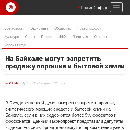
Toggl
Прямой эфир
naviga
Все новости
Экономика
Общество
Правопорядок
Культура
Спорт
Бизнес
ЖКХ
Политика
Опросы
Коронавирус
На Байкале могут запретить
продажу порошка и бытовой химии
РОССИЯ
17:12, 22 марта 2022 года
В Государственной думе намерены запретить продажу
синтетических моющих средств и бытовой химии на
Байкале, если в них содержится более 5% фосфатов и
фосфонатов. Данный законопроект представили депутаты
«Единой России», принять его могут в первом чтении уже в