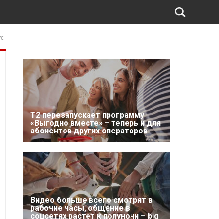
ус
Т2 перезапускает программу
«Выгодно вместе» – теперь и для
абонентов других операторов
Видео больше всего смотрят в
рабочие часы, общение в
соцсетях растет к полуночи – big