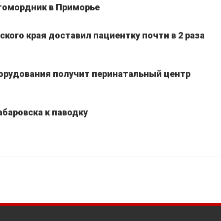
томордник в Приморье
кого края доставил пациентку почти в 2 раза
борудования получит перинатальный центр
абаровска к паводку