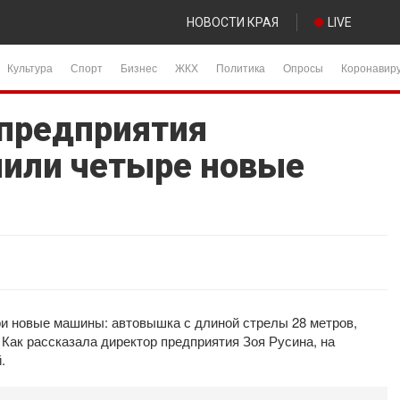
НОВОСТИ КРАЯ
LIVE
Культура
Спорт
Бизнес
ЖКХ
Политика
Опросы
Коронавир
предприятия
пили четыре новые
и новые машины: автовышка с длиной стрелы 28 метров,
Как рассказала директор предприятия Зоя Русина, на
.