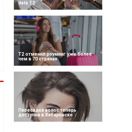
data T2
Т2 отменил роуминг уже более
чем в 70 странах
Пересадка волос теперь
доступна в Хабаровске