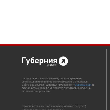
Не допускается копирование, распространение,
опубликование или иное использование материалов
Сайта без ссылки на портал «Губерния» /
Gubernia.com
(в
случае размещения в Интернете обязательно наличие
активной гиперссылки)
Пользовательское соглашение (Политика ресурса)