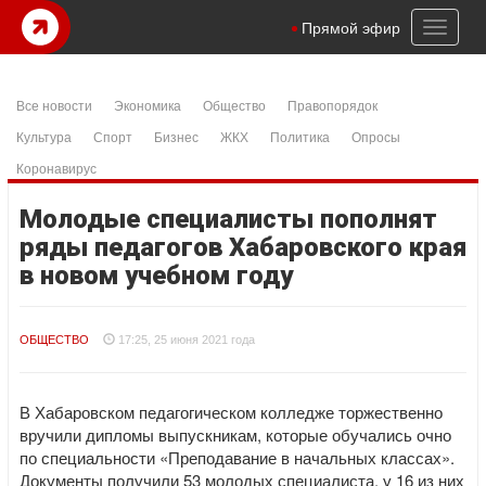
Toggl
Прямой эфир
naviga
Все новости
Экономика
Общество
Правопорядок
Культура
Спорт
Бизнес
ЖКХ
Политика
Опросы
Коронавирус
Молодые специалисты пополнят
ряды педагогов Хабаровского края
в новом учебном году
ОБЩЕСТВО
17:25, 25 июня 2021 года
В Хабаровском педагогическом колледже торжественно
вручили дипломы выпускникам, которые обучались очно
по специальности «Преподавание в начальных классах».
Документы получили 53 молодых специалиста, у 16 из них