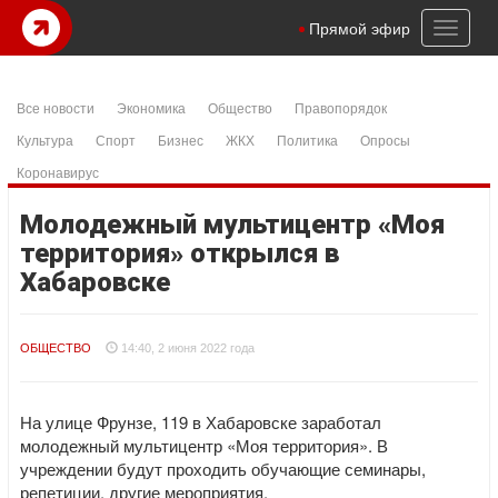
Toggl
Прямой эфир
naviga
Все новости
Экономика
Общество
Правопорядок
Культура
Спорт
Бизнес
ЖКХ
Политика
Опросы
Коронавирус
Молодежный мультицентр «Моя
территория» открылся в
Хабаровске
ОБЩЕСТВО
14:40, 2 июня 2022 года
На улице Фрунзе, 119 в Хабаровске заработал
молодежный мультицентр «Моя территория». В
учреждении будут проходить обучающие семинары,
репетиции, другие мероприятия.