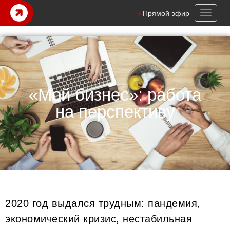
Toggl
Прямой эфир
naviga
«Мой бизнес»: работа
на перспективу
2020 год выдался трудным: пандемия,
экономический кризис, нестабильная