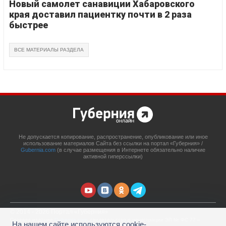
Новый самолет санавиции Хабаровского
края доставил пациентку почти в 2 раза
быстрее
ВСЕ МАТЕРИАЛЫ РАЗДЕЛА
Не допускается копирование, распространение, опубликование или иное
использование материалов Сайта без ссылки на портал «Губерния» /
Gubernia.com
(в случае размещения в Интернете обязательно наличие
активной гиперссылки)
© 2014 - 2026 Портал «Губерния»
Сетевое издание
Gubernia.com
, свидетельство о регистрации ЭЛ № ФС 77 –
На нашем сайте используются cookie-