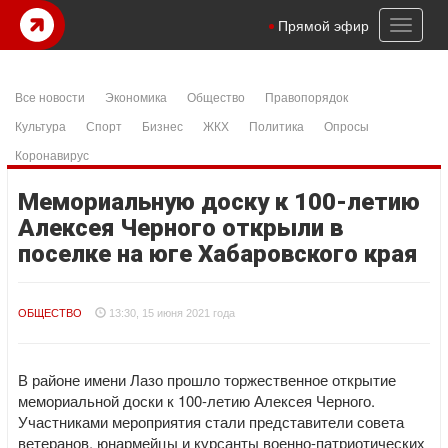
Toggl
Прямой эфир
naviga
Все новости
Экономика
Общество
Правопорядок
Культура
Спорт
Бизнес
ЖКХ
Политика
Опросы
Коронавирус
Мемориальную доску к 100-летию
Алексея Черного открыли в
поселке на юге Хабаровского края
ОБЩЕСТВО
13:30, 15 июня 2021 года
В районе имени Лазо прошло торжественное открытие
мемориальной доски к 100-летию Алексея Черного.
Участниками мероприятия стали представители совета
ветеранов, юнармейцы и курсанты военно-патриотических