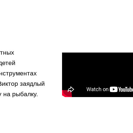
стных
детей
нструментах
 Виктор заядлый
 на рыбалку.