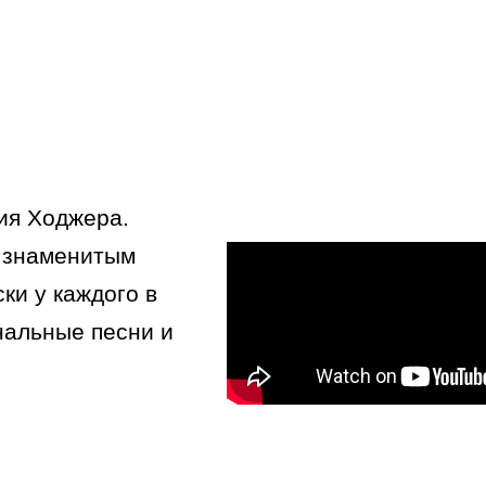
ия Ходжера.
я знаменитым
ски у каждого в
нальные песни и