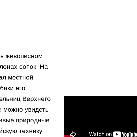
 в живописном
лонах сопок. На
тал местной
баки его
ельниц Верхнего
е можно увидеть
сивые природные
йскую технику