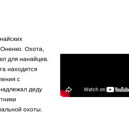
анайских
Оненко. Охота,
ел для нанайцев.
рга находится
ления с
инадлежал деду
отники
нальной охоты.