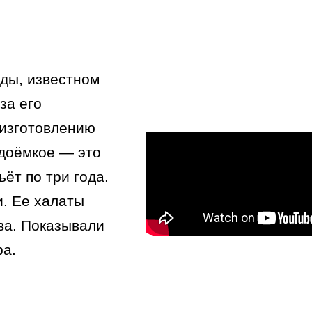
ды, известном
за его
 изготовлению
удоёмкое — это
ёт по три года.
и. Ее халаты
ва. Показывали
ра.