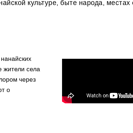
йской культуре, быте народа, местах 
 нанайских
е жители села
клором через
ют о